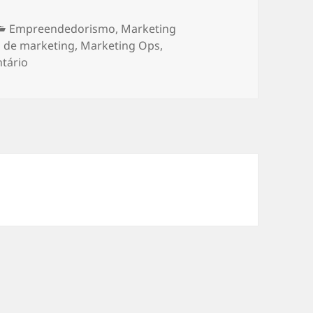
Categorias
Empreendedorismo
,
Marketing
 de marketing
,
Marketing Ops
,
em Marketing Ops, como implantar esta tendência pa
tário