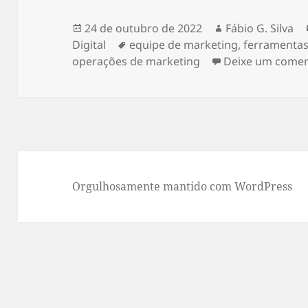
Publicado
Autor
24 de outubro de 2022
Fábio G. Silva
em
Tags
Digital
equipe de marketing
,
ferramentas
operações de marketing
Deixe um comen
Orgulhosamente mantido com WordPress