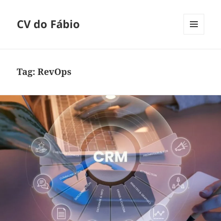
CV do Fábio
MENU
E
WIDGETS
Tag:
RevOps