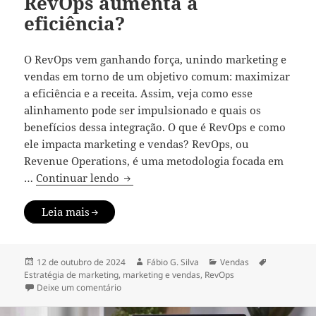
RevOps aumenta a
eficiência?
O RevOps vem ganhando força, unindo marketing e
vendas em torno de um objetivo comum: maximizar
a eficiência e a receita. Assim, veja como esse
alinhamento pode ser impulsionado e quais os
benefícios dessa integração. O que é RevOps e como
ele impacta marketing e vendas? RevOps, ou
Revenue Operations, é uma metodologia focada em
Como o alinhamento entre marketing e
…
Continuar lendo
Leia mais
Publicado
Autor
Categorias
Tags
12 de outubro de 2024
Fábio G. Silva
Vendas
em
Estratégia de marketing
,
marketing e vendas
,
RevOps
em Como o alinhamento entre marketing e vendas
Deixe um comentário