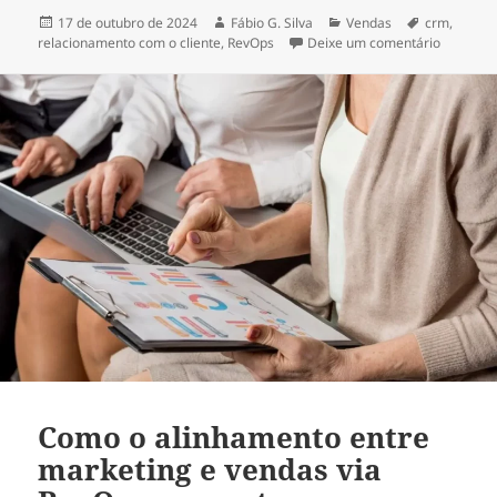
Publicado
Autor
Categorias
Tags
17 de outubro de 2024
Fábio G. Silva
Vendas
crm
,
em
em Como 
relacionamento com o cliente
,
RevOps
Deixe um comentário
Como o alinhamento entre
marketing e vendas via