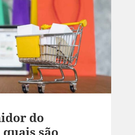
idor do
 quais são