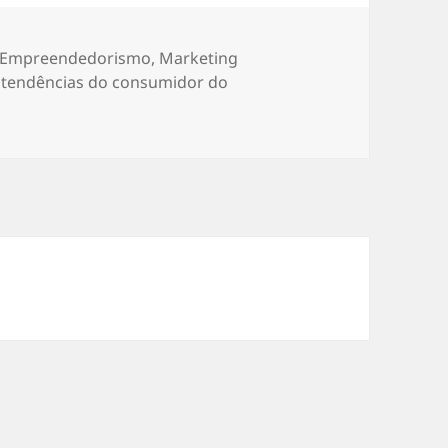
Categorias
Empreendedorismo
,
Marketing
,
tendências do consumidor do
consumidor do futuro? Descubra quais são suas caracterís