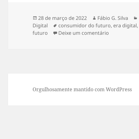
Publicado
Autor
28 de março de 2022
Fábio G. Silva
em
Tags
Digital
consumidor do futuro
,
era digital
em Quem é o 
futuro
Deixe um comentário
Orgulhosamente mantido com WordPress