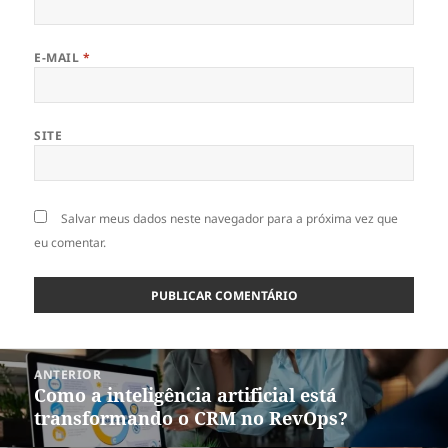
E-MAIL
*
SITE
Salvar meus dados neste navegador para a próxima vez que
eu comentar.
Navegação
ANTERIOR
de
Como a inteligência artificial está
Post
Post
transformando o CRM no RevOps?
anterior: