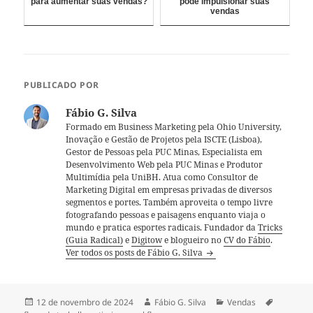
para aumentar suas vendas?
pode impulsionar suas
vendas
PUBLICADO POR
Fábio G. Silva
Formado em Business Marketing pela Ohio University,
Inovação e Gestão de Projetos pela ISCTE (Lisboa),
Gestor de Pessoas pela PUC Minas, Especialista em
Desenvolvimento Web pela PUC Minas e Produtor
Multimídia pela UniBH. Atua como Consultor de
Marketing Digital em empresas privadas de diversos
segmentos e portes. Também aproveita o tempo livre
fotografando pessoas e paisagens enquanto viaja o
mundo e pratica esportes radicais. Fundador da
Tricks
(Guia Radical)
e
Digitow
e blogueiro no
CV do Fábio
.
Ver todos os posts de Fábio G. Silva
Publicado
Autor
Categorias
Tags
12 de novembro de 2024
Fábio G. Silva
Vendas