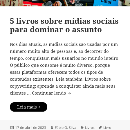
5 livros sobre mídias sociais
para dominar o assunto
Nos dias atuais, as mídias sociais são usadas por um
número muito alto de pessoas e, ao decorrer do
tempo, conquistam mais usuários no mundo inteiro.
O público que consome é muito diverso, porque
essas plataformas oferecem todos os tipos de
conteúdos existentes. Leia também: Livros sobre
copywriting: aprenda a conquistar ainda mais seus
5 livros sobre mídias sociais
clientes …
Continuar lendo
Leia mais
Publicado
Autor
Categorias
Tags
17 de abril de 2023
Fábio G. Silva
Livros
Livro