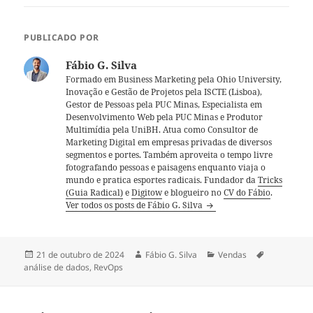
PUBLICADO POR
Fábio G. Silva
Formado em Business Marketing pela Ohio University,
Inovação e Gestão de Projetos pela ISCTE (Lisboa),
Gestor de Pessoas pela PUC Minas, Especialista em
Desenvolvimento Web pela PUC Minas e Produtor
Multimídia pela UniBH. Atua como Consultor de
Marketing Digital em empresas privadas de diversos
segmentos e portes. Também aproveita o tempo livre
fotografando pessoas e paisagens enquanto viaja o
mundo e pratica esportes radicais. Fundador da
Tricks
(Guia Radical)
e
Digitow
e blogueiro no
CV do Fábio
.
Ver todos os posts de Fábio G. Silva
Publicado
Autor
Categorias
Tags
21 de outubro de 2024
Fábio G. Silva
Vendas
em
análise de dados
,
RevOps