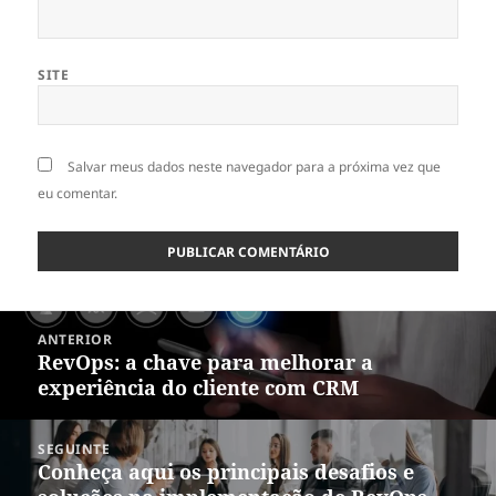
SITE
Salvar meus dados neste navegador para a próxima vez que
eu comentar.
Navegação
ANTERIOR
de
RevOps: a chave para melhorar a
Post
Post
experiência do cliente com CRM
anterior:
SEGUINTE
Conheça aqui os principais desafios e
Próximo