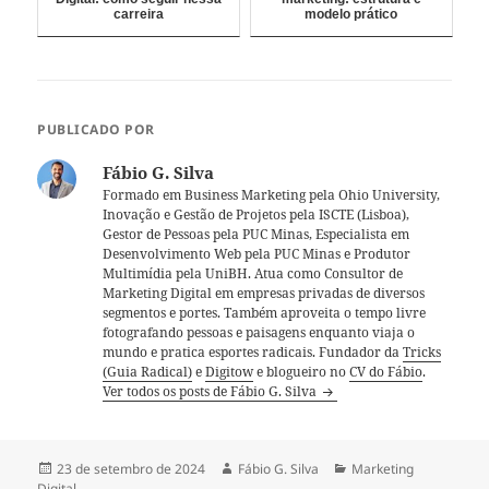
carreira
modelo prático
PUBLICADO POR
Fábio G. Silva
Formado em Business Marketing pela Ohio University,
Inovação e Gestão de Projetos pela ISCTE (Lisboa),
Gestor de Pessoas pela PUC Minas, Especialista em
Desenvolvimento Web pela PUC Minas e Produtor
Multimídia pela UniBH. Atua como Consultor de
Marketing Digital em empresas privadas de diversos
segmentos e portes. Também aproveita o tempo livre
fotografando pessoas e paisagens enquanto viaja o
mundo e pratica esportes radicais. Fundador da
Tricks
(Guia Radical)
e
Digitow
e blogueiro no
CV do Fábio
.
Ver todos os posts de Fábio G. Silva
Publicado
Autor
Categorias
23 de setembro de 2024
Fábio G. Silva
Marketing
em
Digital