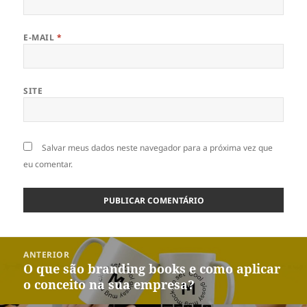
E-MAIL
*
SITE
Salvar meus dados neste navegador para a próxima vez que
eu comentar.
Navegação
ANTERIOR
de
O que são branding books e como aplicar
Post
Post
o conceito na sua empresa?
anterior: