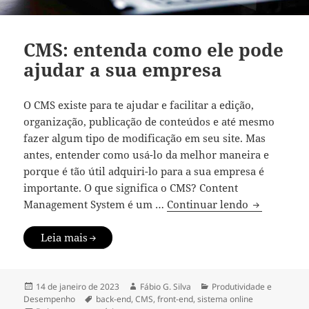
CMS: entenda como ele pode
ajudar a sua empresa
O CMS existe para te ajudar e facilitar a edição,
organização, publicação de conteúdos e até mesmo
fazer algum tipo de modificação em seu site. Mas
antes, entender como usá-lo da melhor maneira e
porque é tão útil adquiri-lo para a sua empresa é
importante. O que significa o CMS? Content
CMS: entend
Management System é um …
Continuar lendo
Leia mais
Publicado
Autor
Categorias
14 de janeiro de 2023
Fábio G. Silva
Produtividade e
em
Tags
Desempenho
back-end
,
CMS
,
front-end
,
sistema online