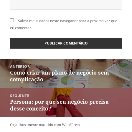
Salvar meus dados neste navegador para a próxima vez que
eu comentar.
Navegação
ANTERIOR
de
Como criar um plano de negócio sem
Post
Post
complicação
anterior:
SEGUINTE
Persona: por que seu negócio precisa
Próximo
desse conceito?
post:
Orgulhosamente mantido com WordPress