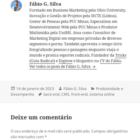
Fábio G. Silva
Formado em Business Marketing pela Ohio University,
Inovação e Gestão de Projetos pela ISCTE (Lisboa),
Gestor de Pessoas pela PUC Minas, Especialista em
Desenvolvimento Web pela PUC Minas e Produtor
Multimídia pela UniBH. Atua como Consultor de
Marketing Digital em empresas privadas de diversos
segmentos e portes. Também aproveita o tempo livre
fotografando pessoas e paisagens enquanto viaja o
mundo e pratica esportes radicais. Fundador da
Tricks
(Guia Radical)
e
Digitow
e blogueiro no
CV do Fábio
.
Ver todos os posts de Fábio G. Silva
Publicado
Autor
Categorias
14 de janeiro de 2023
Fábio G. Silva
Produtividade e
em
Tags
Desempenho
back-end
,
CMS
,
front-end
,
sistema online
Deixe um comentário
O seu endereço de e-mail não será publicado.
Campos obrigatórios
são marcados com
*