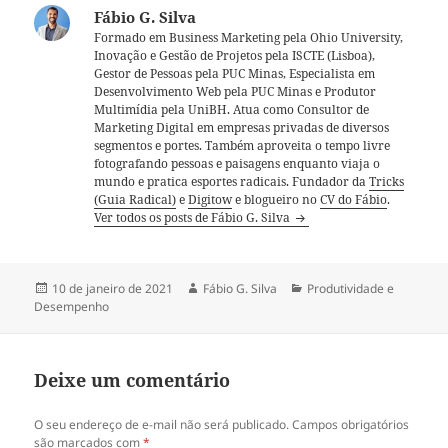
Fábio G. Silva
Formado em Business Marketing pela Ohio University,
Inovação e Gestão de Projetos pela ISCTE (Lisboa),
Gestor de Pessoas pela PUC Minas, Especialista em
Desenvolvimento Web pela PUC Minas e Produtor
Multimídia pela UniBH. Atua como Consultor de
Marketing Digital em empresas privadas de diversos
segmentos e portes. Também aproveita o tempo livre
fotografando pessoas e paisagens enquanto viaja o
mundo e pratica esportes radicais. Fundador da
Tricks
(Guia Radical)
e
Digitow
e blogueiro no
CV do Fábio
.
Ver todos os posts de Fábio G. Silva
Publicado
Autor
Categorias
10 de janeiro de 2021
Fábio G. Silva
Produtividade e
em
Desempenho
Deixe um comentário
O seu endereço de e-mail não será publicado.
Campos obrigatórios
são marcados com
*