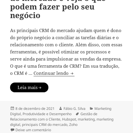
podem fazer pelo seu
negócio
As principais CRM do mercado ajudam quem é dono
do próprio negócio a conciliar as tarefas diárias e o
relacionamento com o cliente. Além disso, com essas
ferramentas, é possível otimizar os processos e
serve ainda para impulsionar as vendas da empresa.
O que é uma ferramenta de CRM? Em sua tradução,
Conheça os principais CRM do
o CRM é …
Continuar lendo
Leia mais
Publicado
Autor
Categorias
8 de dezembro de 2021
Fábio G. Silva
Marketing
em
Tags
Digital
,
Produtividade e Desempenho
Gestão de
Relacionamento com o Cliente
,
Hubspot
,
marketing
,
marketing
digital
,
principais CRM do mercado
,
Zoho
em Conheça os principais CRM do mercado e veja
Deixe um comentário