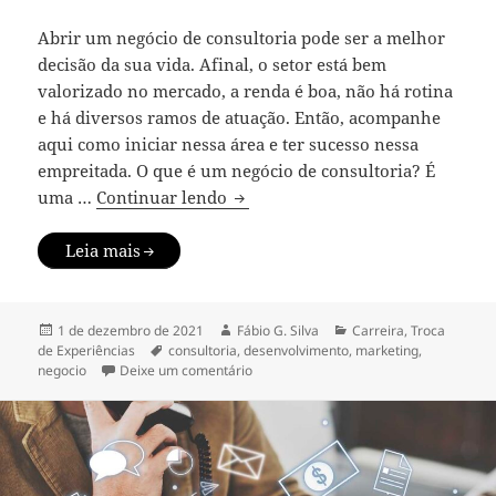
Abrir um negócio de consultoria pode ser a melhor
decisão da sua vida. Afinal, o setor está bem
valorizado no mercado, a renda é boa, não há rotina
e há diversos ramos de atuação. Então, acompanhe
aqui como iniciar nessa área e ter sucesso nessa
empreitada. O que é um negócio de consultoria? É
Dicas para iniciar um negócio de
uma …
Continuar lendo
Leia mais
Publicado
Autor
Categorias
1 de dezembro de 2021
Fábio G. Silva
Carreira
,
Troca
em
Tags
de Experiências
consultoria
,
desenvolvimento
,
marketing
,
em Dicas para iniciar um negócio de co
negocio
Deixe um comentário