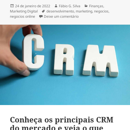
Publicado
Autor
Categorias
24 de janeiro de 2022
Fábio G. Silva
Finanças
,
em
Tags
Marketing Digital
desenvolvimento
,
marketing
,
negocios
,
em Empreendedores: o que há a
negocios online
Deixe um comentário
Conheça os principais CRM
do mercado e veja o que