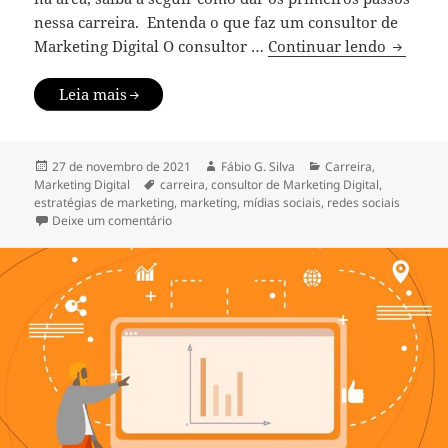
nessa carreira. Entenda o que faz um consultor de
Consulto
Marketing Digital O consultor …
Continuar lendo
Leia mais
Publicado
Autor
Categorias
27 de novembro de 2021
Fábio G. Silva
Carreira
,
em
Tags
Marketing Digital
carreira
,
consultor de Marketing Digital
,
estratégias de marketing
,
marketing
,
mídias sociais
,
redes sociais
em Consultor de Marketing Digital: como seguir n
Deixe um comentário