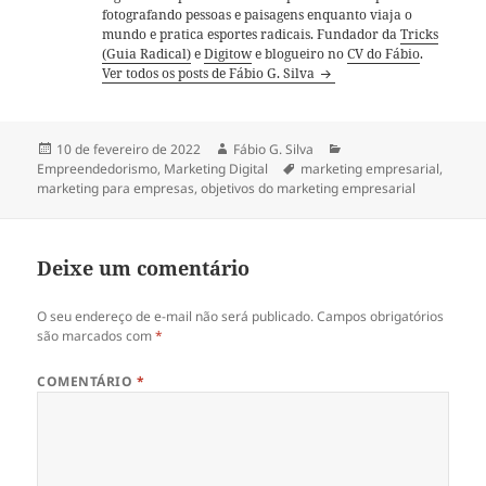
fotografando pessoas e paisagens enquanto viaja o
mundo e pratica esportes radicais. Fundador da
Tricks
(Guia Radical)
e
Digitow
e blogueiro no
CV do Fábio
.
Ver todos os posts de Fábio G. Silva
Publicado
Autor
Categorias
10 de fevereiro de 2022
Fábio G. Silva
em
Tags
Empreendedorismo
,
Marketing Digital
marketing empresarial
,
marketing para empresas
,
objetivos do marketing empresarial
Deixe um comentário
O seu endereço de e-mail não será publicado.
Campos obrigatórios
são marcados com
*
COMENTÁRIO
*