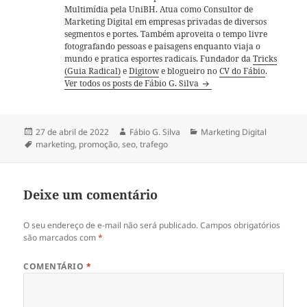
Multimídia pela UniBH. Atua como Consultor de
Marketing Digital em empresas privadas de diversos
segmentos e portes. Também aproveita o tempo livre
fotografando pessoas e paisagens enquanto viaja o
mundo e pratica esportes radicais. Fundador da
Tricks
(Guia Radical)
e
Digitow
e blogueiro no
CV do Fábio
.
Ver todos os posts de Fábio G. Silva
Publicado
Autor
Categorias
27 de abril de 2022
Fábio G. Silva
Marketing Digital
em
Tags
marketing
,
promoção
,
seo
,
trafego
Deixe um comentário
O seu endereço de e-mail não será publicado.
Campos obrigatórios
são marcados com
*
COMENTÁRIO
*