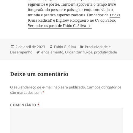
segmentos e portes. Também aproveita o tempo livre
fotografando pessoas e paisagens enquanto viaja o
mundo e pratica esportes radicais. Fundador da
Tricks
(Guia Radical)
e
Digitow
e blogueiro no
CV do Fábio
.
Ver todos os posts de Fábio G. Silva
Publicado
Autor
Categorias
2 de abril de 2023
Fábio G. Silva
Produtividade e
em
Tags
Desempenho
engajamento
,
Organizar fluxos
,
produtividade
Deixe um comentário
O seu endereço de e-mail não será publicado.
Campos obrigatórios
são marcados com
*
COMENTÁRIO
*